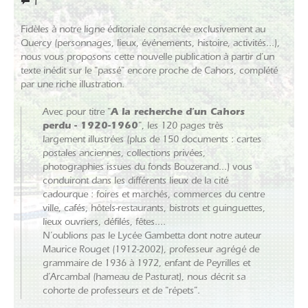
1
Fidèles à notre ligne éditoriale consacrée exclusivement au
Quercy (personnages, lieux, événements, histoire, activités...),
nous vous proposons cette nouvelle publication à partir d’un
texte inédit sur le "passé" encore proche de Cahors, complété
par une riche illustration.
Avec pour titre "
A la recherche d’un Cahors
perdu - 1920-1960
", les 120 pages très
largement illustrées (plus de 150 documents : cartes
postales anciennes, collections privées,
photographies issues du fonds Bouzerand...) vous
conduiront dans les différents lieux de la cité
cadourque : foires et marchés, commerces du centre
ville, cafés, hôtels-restaurants, bistrots et guinguettes,
lieux ouvriers, défilés, fêtes....
N’oublions pas le Lycée Gambetta dont notre auteur
Maurice Rouget (1912-2002), professeur agrégé de
grammaire de 1936 à 1972, enfant de Peyrilles et
d’Arcambal (hameau de Pasturat), nous décrit sa
cohorte de professeurs et de "répets".