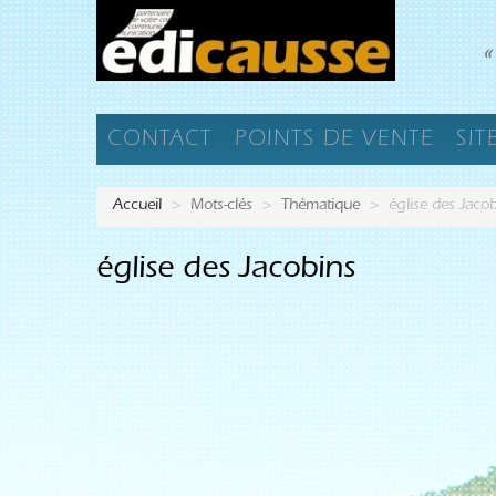
«
CONTACT
POINTS DE VENTE
SIT
Accueil
>
Mots-clés
>
Thématique
>
église des Jaco
église des Jacobins